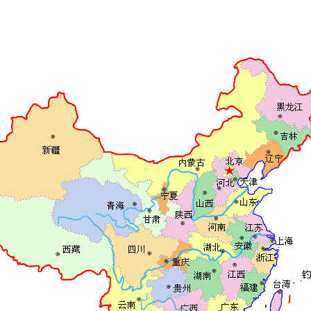
黑龙江
吉林
辽宁
北
天
京
内蒙古
津
河北
宁夏
山东
山西
甘肃
青海
河南
上
陕西
江苏
安徽
海
湖北
重庆
浙江
四川
湖南
贵州
江西