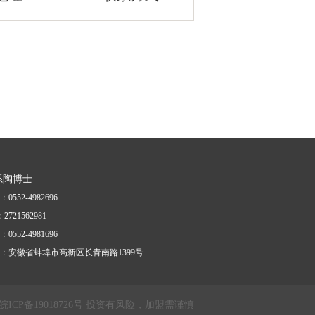
系陶博士
：
0552-4982696
：
2721562981
：
0552-4981696
：
安徽省蚌埠市高新区长青南路1399号
CP备19018726号 投资有风险，加盟需谨慎