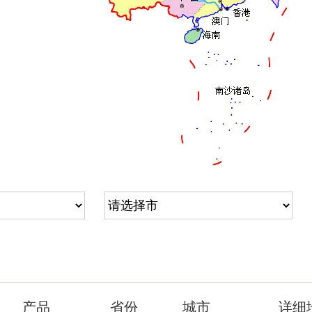
福建
台
广西
云南
湾
广东
海
南
产品
省份
城市
详细